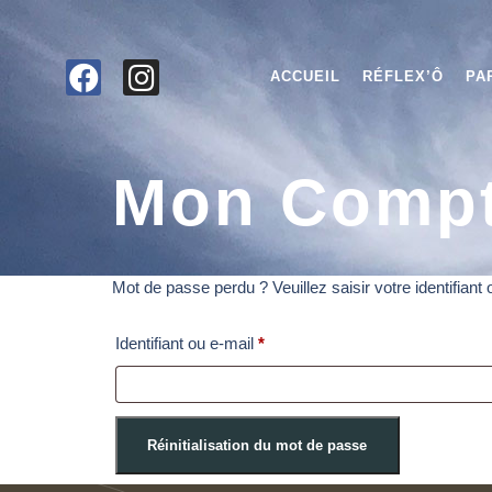
ACCUEIL
RÉFLEX’Ô
PA
Mon Comp
Mot de passe perdu ? Veuillez saisir votre identifian
Identifiant ou e-mail
*
Réinitialisation du mot de passe